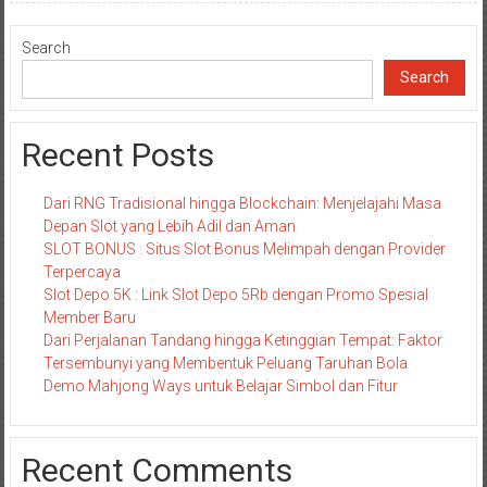
Search
Search
Recent Posts
Dari RNG Tradisional hingga Blockchain: Menjelajahi Masa
Depan Slot yang Lebih Adil dan Aman
SLOT BONUS : Situs Slot Bonus Melimpah dengan Provider
Terpercaya
Slot Depo 5K : Link Slot Depo 5Rb dengan Promo Spesial
Member Baru
Dari Perjalanan Tandang hingga Ketinggian Tempat: Faktor
Tersembunyi yang Membentuk Peluang Taruhan Bola
Demo Mahjong Ways untuk Belajar Simbol dan Fitur
Recent Comments