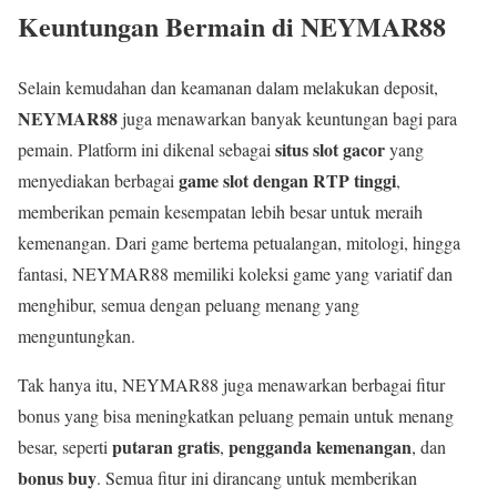
Keuntungan Bermain di NEYMAR88
Selain kemudahan dan keamanan dalam melakukan deposit,
NEYMAR88
juga menawarkan banyak keuntungan bagi para
situs slot gacor
pemain. Platform ini dikenal sebagai
yang
game slot dengan RTP tinggi
menyediakan berbagai
,
memberikan pemain kesempatan lebih besar untuk meraih
kemenangan. Dari game bertema petualangan, mitologi, hingga
fantasi, NEYMAR88 memiliki koleksi game yang variatif dan
menghibur, semua dengan peluang menang yang
menguntungkan.
Tak hanya itu, NEYMAR88 juga menawarkan berbagai fitur
bonus yang bisa meningkatkan peluang pemain untuk menang
putaran gratis
pengganda kemenangan
besar, seperti
,
, dan
bonus buy
. Semua fitur ini dirancang untuk memberikan