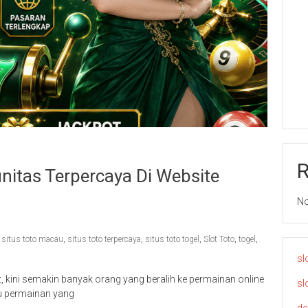
itas Terpercaya Di Website
No
,
situs toto macau
,
situs toto terpercaya
,
situs toto togel
,
Slot Toto
,
togel
,
sl
, kini semakin banyak orang yang beralih ke permainan online
sl
u permainan yang