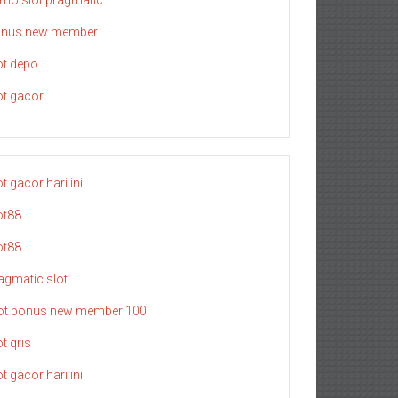
mo slot pragmatic
nus new member
ot depo
ot gacor
ot gacor hari ini
ot88
ot88
agmatic slot
ot bonus new member 100
ot qris
ot gacor hari ini