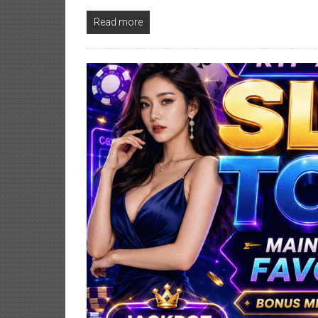
Read more