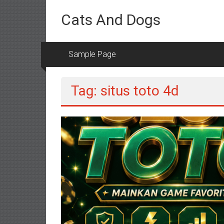
Skip
to
Cats And Dogs
content
Sample Page
Tag: situs toto 4d