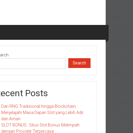
arch
Search
ecent Posts
Dari RNG Tradisional hingga Blockchain:
Menjelajahi Masa Depan Slot yang Lebih Adil
dan Aman
SLOT BONUS : Situs Slot Bonus Melimpah
dengan Provider Terpercaya