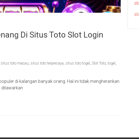
sb
sl
ng Di Situs Toto Slot Login
,
situs toto macau
,
situs toto terpercaya
,
situs toto togel
,
Slot Toto
,
togel
,
 populer di kalangan banyak orang. Hal ini tidak mengherankan
 ditawarkan