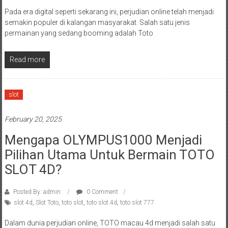
Pada era digital seperti sekarang ini, perjudian online telah menjadi
semakin populer di kalangan masyarakat. Salah satu jenis
permainan yang sedang booming adalah Toto
Read more
slot
February 20, 2025
Mengapa OLYMPUS1000 Menjadi
Pilihan Utama Untuk Bermain TOTO
SLOT 4D?
Posted By: admin
0 Comment
slot 4d
,
Slot Toto
,
toto slot
,
toto slot 4d
,
toto slot 777
Dalam dunia perjudian online, TOTO macau 4d menjadi salah satu