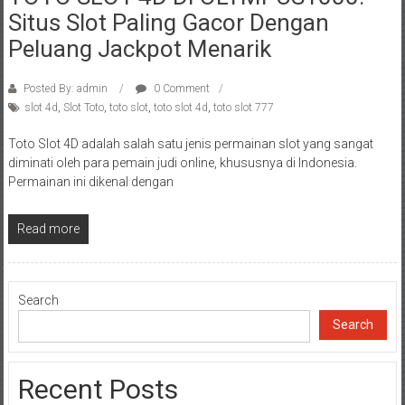
Situs Slot Paling Gacor Dengan
Peluang Jackpot Menarik
Posted By: admin
0 Comment
slot 4d
,
Slot Toto
,
toto slot
,
toto slot 4d
,
toto slot 777
Toto Slot 4D adalah salah satu jenis permainan slot yang sangat
diminati oleh para pemain judi online, khususnya di Indonesia.
Permainan ini dikenal dengan
Read more
Search
Search
Recent Posts