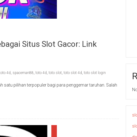
gai Situs Slot Gacor: Link
toto 4d
,
spaceman88
,
toto 4d
,
toto slot
,
toto slot 4d
,
toto slot login
lah satu pilihan terpopuler bagi para penggemar taruhan. Salah
No
sl
sl