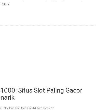
n yang
00: Situs Slot Paling Gacor
narik
ot Toto
,
toto slot
,
toto slot 4d
,
toto slot 777