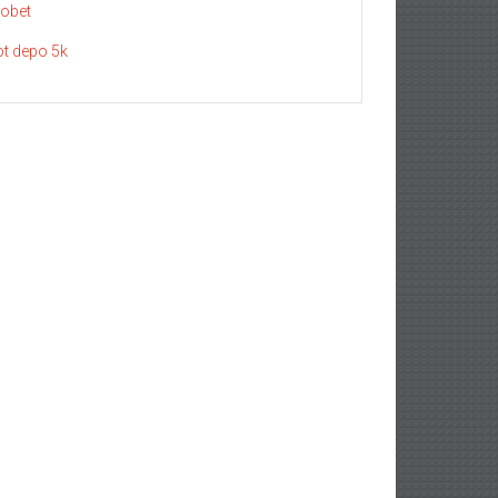
obet
ot depo 5k