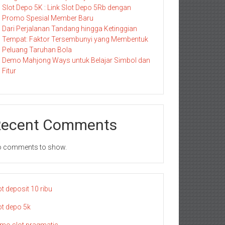
Slot Depo 5K : Link Slot Depo 5Rb dengan
Promo Spesial Member Baru
Dari Perjalanan Tandang hingga Ketinggian
Tempat: Faktor Tersembunyi yang Membentuk
Peluang Taruhan Bola
Demo Mahjong Ways untuk Belajar Simbol dan
Fitur
Recent Comments
 comments to show.
ot deposit 10 ribu
ot depo 5k