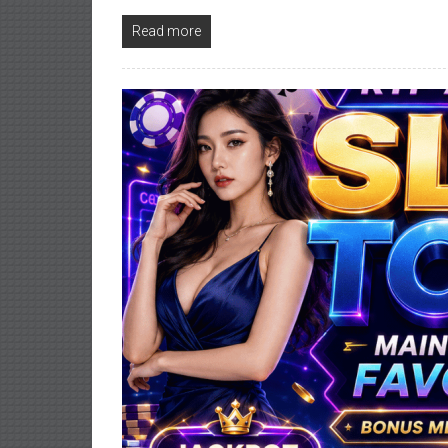
Read more