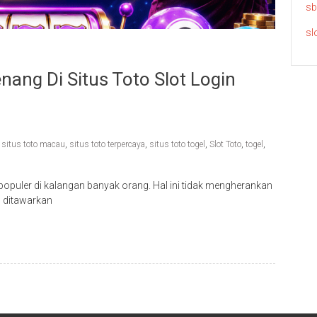
sb
sl
ng Di Situs Toto Slot Login
,
situs toto macau
,
situs toto terpercaya
,
situs toto togel
,
Slot Toto
,
togel
,
 populer di kalangan banyak orang. Hal ini tidak mengherankan
 ditawarkan