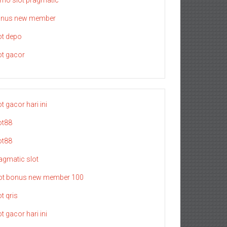
mo slot pragmatic
nus new member
ot depo
ot gacor
ot gacor hari ini
ot88
ot88
agmatic slot
ot bonus new member 100
ot qris
ot gacor hari ini